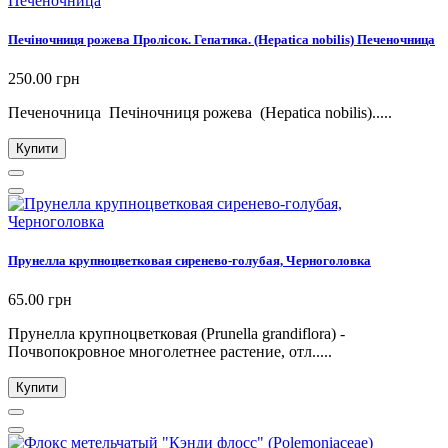
Печіночниця рожева Пролісок. Гепатика. (Hepatica nobilis) Печеночница
250.00 грн
Печеночница Печіночниця рожева (Hepatica nobilis).....
Купити
Прунелла крупноцветковая сиренево-голубая, Черноголовка
65.00 грн
Прунелла крупноцветковая (Prunella grandiflora) -
Почвопокровное многолетнее растение, отл.....
Купити