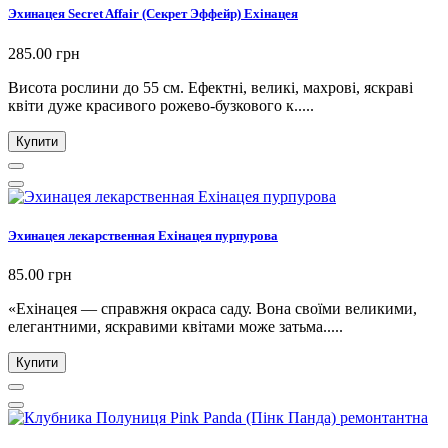
Эхинацея Secret Affair (Секрет Эффейр) Ехінацея
285.00 грн
Висота рослини до 55 см. Ефектні, великі, махрові, яскраві
квіти дуже красивого рожево-бузкового к.....
Купити
Эхинацея лекарственная Ехiнацея пурпурова
85.00 грн
«Ехінацея — справжня окраса саду. Вона своїми великими,
елегантними, яскравими квітами може затьма.....
Купити