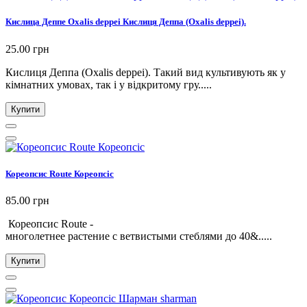
Кислица Деппе Oxalis deppei Кислиця Деппа (Oxalis deppei).
25.00 грн
Кислиця Деппа (Oxalis deppei). Такий вид культивують як у
кімнатних умовах, так і у відкритому гру.....
Купити
Кореопсис Route Кореопсіс
85.00 грн
Кореопсис Route -
многолетнее растение с ветвистыми стеблями до 40&.....
Купити