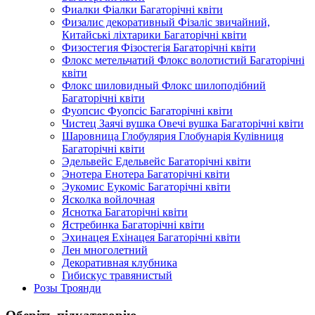
Фиалки Фіалки Багаторічні квіти
Физалис декоративный Фізаліс звичайний,
Китайські ліхтарики Багаторічні квіти
Физостегия Фізостегія Багаторічні квіти
Флокс метельчатий Флокс волотистий Багаторічні
квіти
Флокс шиловидный Флокс шилоподібний
Багаторічні квіти
Фуопсис Фуопсіс Багаторічні квіти
Чистец Заячі вушка Овечі вушка Багаторічні квіти
Шаровница Глобулярия Глобунарія Кулівниця
Багаторічні квіти
Эдельвейс Едельвейс Багаторічні квіти
Энотера Енотера Багаторічні квіти
Эукомис Еукоміс Багаторічні квіти
Ясколка войлочная
Яснотка Багаторічні квіти
Ястребинка Багаторічні квіти
Эхинацея Ехінацея Багаторічні квіти
Лен многолетний
Декоративная клубника
Гибискус травянистый
Розы Троянди