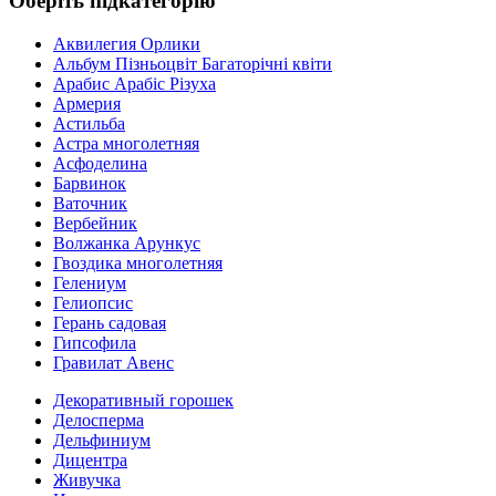
Оберіть підкатегорію
Аквилегия Орлики
Альбум Пізньоцвіт Багаторічні квіти
Арабис Арабіс Різуха
Армерия
Астильба
Астра многолетняя
Асфоделина
Барвинок
Ваточник
Вербейник
Волжанка Арункус
Гвоздика многолетняя
Гелениум
Гелиопсис
Герань садовая
Гипсофила
Гравилат Авенс
Декоративный горошек
Делосперма
Дельфиниум
Дицентра
Живучка