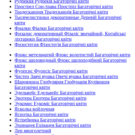
Рудбекия Рудбекія Багаторічні квіти
Прострел Сон-трава Простріл Багаторічні квіти
Традесканция Традесканція Багаторічні квіти
Тысячелистники декоративные Деревій Багаторічні
квіти
Фиалки Фіалки Багаторічні квіти
Физалис декоративный Фізаліс звичайний, Китайські
ліхтарики Багаторічні квіти
Физостегия Фізостегія Багаторічні квіти
Флокс метельчатий Флокс волотистий Багаторічні квіти
Флокс шиловидный Флокс шилоподібний Багаторічні
квіти
Фуопсис Фуопсіс Багаторічні квіти
Чистец Заячі вушка Овечі вушка Багаторічні квіти
Шаровница Глобулярия Глобунарія Кулівниця
Багаторічні квіти
Эдельвейс Едельвейс Багаторічні квіти
Энотера Енотера Багаторічні квіти
Эукомис Еукоміс Багаторічні квіти
Ясколка войлочная
Яснотка Багаторічні квіти
Ястребинка Багаторічні квіти
Эхинацея Ехінацея Багаторічні квіти
Лен многолетний