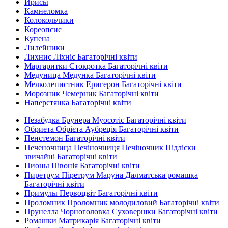
Ирисы
Камнеломка
Колокольчики
Кореопсис
Купена
Лилейники
Лихнис Ліхніс Багаторічні квіти
Маргаритки Стокротка Багаторічні квіти
Медуница Медунка Багаторічні квіти
Мелколепистник Еригерон Багаторічні квіти
Морозник Чемерник Багаторічні квіти
Наперстянка Багаторічні квіти
Незабудка Брунера Муосотіс Багаторічні квіти
Обриета Обрієта Аубреція Багаторічні квіти
Пенстемон Багаторічні квіти
Печеночница Печіночниця Печіночник Підліски
звичайні Багаторічні квіти
Пионы Півонія Багаторічні квіти
Пиретрум Піретрум Маруна Далматська ромашка
Багаторічні квіти
Примулы Первоцвіт Багаторічні квіти
Проломник Проломник молодиловий Багаторічні квіти
Прунелла Чорноголовка Суховершки Багаторічні квіти
Ромашки Матрикарія Багаторічні квіти