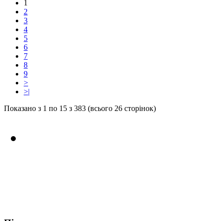
1
2
3
4
5
6
7
8
9
>
>|
Показано з 1 по 15 з 383 (всього 26 сторінок)
Ви можете зробити
замовлення на сайті або по
телефону +
38 (097)
674-69-13