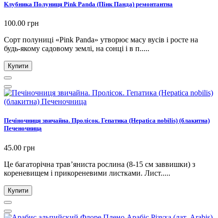
Клубника Полуниця Pink Panda (Пінк Панда) ремонтантна
100.00 грн
Сорт полуниці «Pink Panda» утворює масу вусів і росте на
будь-якому садовому землі, на сонці і в п.....
Купити
Печіночниця звичайна. Пролісок. Гепатика (Hepatica nobilis) (блакитна)
Печеночница
45.00 грн
Це багаторічна трав’яниста рослина (8-15 см заввишки) з
кореневищем і прикореневими листками. Лист.....
Купити