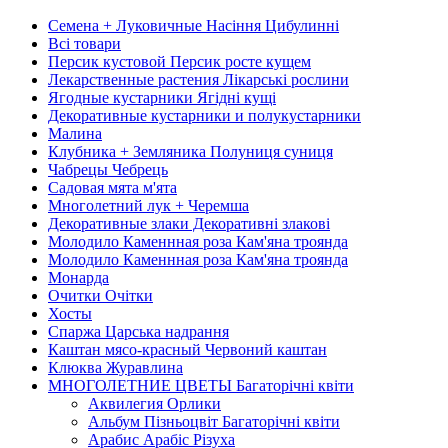
Семена + Луковичные Насіння Цибулинні
Всі товари
Персик кустовой Персик росте кущем
Лекарственные растения Лікарські рослини
Ягодные кустарники Ягідні кущі
Декоративные кустарники и полукустарники
Малина
Клубника + Земляника Полуниця суниця
Чабрецы Чебрець
Садовая мята м'ята
Многолетний лук + Черемша
Декоративные злаки Декоративні злакові
Молодило Каменнная роза Кам'яна троянда
Молодило Каменнная роза Кам'яна троянда
Монарда
Очитки Очітки
Хосты
Спаржа Царська надрання
Каштан мясо-красный Червоний каштан
Клюква Журавлина
МНОГОЛЕТНИЕ ЦВЕТЫ Багаторічні квіти
Аквилегия Орлики
Альбум Пізньоцвіт Багаторічні квіти
Арабис Арабіс Різуха