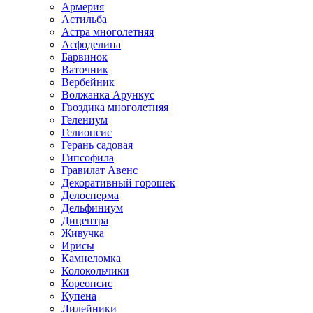
Армерия
Астильба
Астра многолетняя
Асфоделина
Барвинок
Ваточник
Вербейник
Волжанка Арункус
Гвоздика многолетняя
Гелениум
Гелиопсис
Герань садовая
Гипсофила
Гравилат Авенс
Декоративный горошек
Делосперма
Дельфиниум
Дицентра
Живучка
Ирисы
Камнеломка
Колокольчики
Кореопсис
Купена
Лилейники