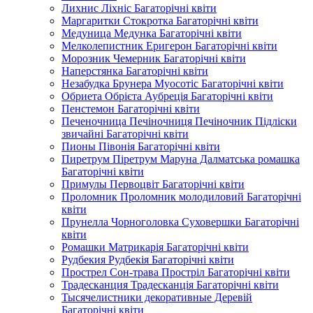
Лихнис Ліхніс Багаторічні квіти
Маргаритки Стокротка Багаторічні квіти
Медуница Медунка Багаторічні квіти
Мелколепистник Еригерон Багаторічні квіти
Морозник Чемерник Багаторічні квіти
Наперстянка Багаторічні квіти
Незабудка Брунера Муосотіс Багаторічні квіти
Обриета Обрієта Аубреція Багаторічні квіти
Пенстемон Багаторічні квіти
Печеночница Печіночниця Печіночник Підліски
звичайні Багаторічні квіти
Пионы Півонія Багаторічні квіти
Пиретрум Піретрум Маруна Далматська ромашка
Багаторічні квіти
Примулы Первоцвіт Багаторічні квіти
Проломник Проломник молодиловий Багаторічні
квіти
Прунелла Чорноголовка Суховершки Багаторічні
квіти
Ромашки Матрикарія Багаторічні квіти
Рудбекия Рудбекія Багаторічні квіти
Прострел Сон-трава Простріл Багаторічні квіти
Традесканция Традесканція Багаторічні квіти
Тысячелистники декоративные Деревій
Багаторічні квіти