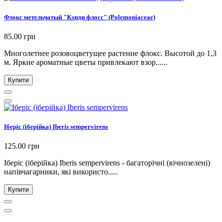
Флокс метельчатый "Кэнди флосс" (Polemoniaceae)
85.00 грн
Многолетнее розовоцветущее растение флокс. Высотой до 1,3
м. Яркие ароматные цветы привлекают взор......
Купити
Іберіс (іберійка) Iberis sempervirens
125.00 грн
Іберіс (іберійка) Iberis sempervirens - багаторічні (вічнозелені)
напівчагарники, які використо.....
Купити