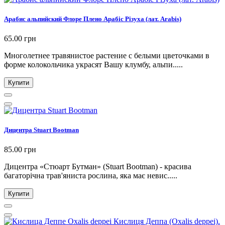
Арабис альпийский Флоре Плено Арабіс Різуха (лат. Arabis)
65.00 грн
Многолетнее травянистое растение с белыми цветочками в
форме колокольчика украсят Вашу клумбу, альпи.....
Купити
Дицентра Stuart Bootman
85.00 грн
Дицентра «Стюарт Бутман» (Stuart Bootman) - красива
багаторічна трав'яниста рослина, яка має невис.....
Купити