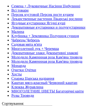
Семена + Луковичные Насіння Цибулинні
Всі товари
Персик кустовой Персик росте кущем
Лекарственные растения Лікарські рослини
Ягодные кустарники Ягідні кущі
Декоративные кустарники и полукустарники
Малина
Клубника + Земляника Полуниця суниця
Чабрецы Чебрець
Садовая мята м'ята
Многолетний лук + Черемша
Декоративные злаки Декоративні злакові
Молодило Каменнная роза Кам'яна троянда
Молодило Каменнная роза Кам'яна троянда
Монарда
Очитки Очітки
Хосты
Спаржа Царська надрання
Каштан мясо-красный Червоний каштан
Клюква Журавлина
МНОГОЛЕТНИЕ ЦВЕТЫ Багаторічні квіти
Розы Троянди
Сортвування: