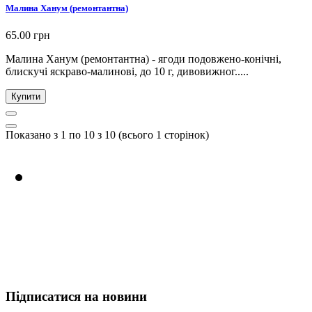
Малина Ханум (ремонтантна)
65.00 грн
Малина Ханум (ремонтантна) - ягоди подовжено-конічні,
блискучі яскраво-малинові, до 10 г, дивовижног.....
Купити
Показано з 1 по 10 з 10 (всього 1 сторінок)
Ви можете зробити
замовлення на сайті або по
телефону +
38 (097)
674-69-13
Підписатися на новини