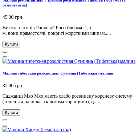
Малина ремонтантная Утренняя роса Малина Ранкова Роса (жовта
ремонтантна)
45.00 грн
Висота пагонів Ранкової Роси близько 1,5
м, вони прямостоячі, покриті жорсткими шипам.....
Купити
Малина тибетская розолистная Сунична (Тибетська) малина
85.00 грн
Cаджанці Мяо Мяо мають слабо розвинену кореневу систему
(тоненька паличка з кількома корінцями), ц.....
Купити