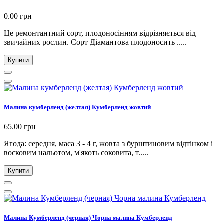
0.00 грн
Це ремонтантний сорт, плодоносінням відрізняється від
звичайних рослин. Сорт Діамантова плодоносить .....
Купити
Малина кумберленд (желтая) Кумберленд жовтий
65.00 грн
Ягода: середня, маса 3 - 4 г, жовта з бурштиновим відтінком і
восковим нальотом, м'якоть соковита, т.....
Купити
Малина Кумберленд (черная) Чорна малина Кумберленд