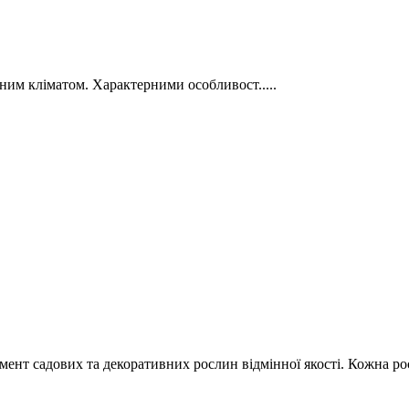
рним кліматом. Характерними особливост.....
ення на сайті або по телефон
ент садових та декоративних рослин відмінної якості. Кожна рос