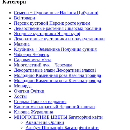
Категорії
Семена + Луковичные Насіння Цибулинні
Всі товари
Персик кустовой Персик росте кущем
Лекарственные растения Лікарські рослини
Ягодные кустарники Ягідні кущі
Декоративные кустарники и полукустарники
Малина
Клубника + Земляника Полуниця суниця
Чабрецы Чебрець
Садовая мята м'ята
Многолетний лук + Черемша
Декоративные злаки Декоративні злакові
Молодило Каменнная роза Кам'яна троянда
Молодило Каменнная роза Кам'яна троянда
Монарда
Очитки Очітки
Хосты
Спаржа Царська надрання
Каштан мясо-красный Червоний каштан
Клюква Журавлина
МНОГОЛЕТНИЕ ЦВЕТЫ Багаторічні квіти
Аквилегия Орлики
Альбум Пізньоцвіт Багаторічні квіти