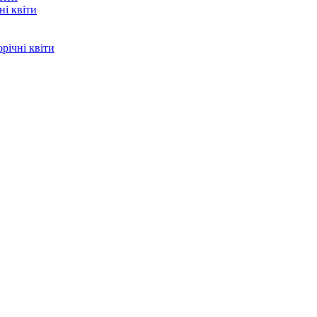
і квіти
річні квіти