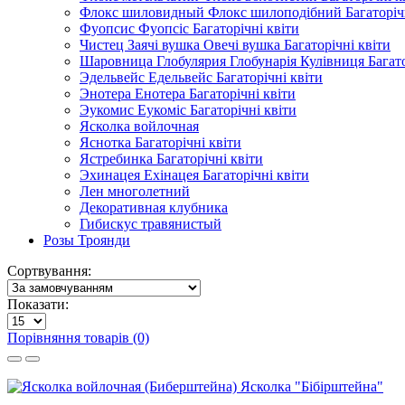
Флокс шиловидный Флокс шилоподібний Багаторічн
Фуопсис Фуопсіс Багаторічні квіти
Чистец Заячі вушка Овечі вушка Багаторічні квіти
Шаровница Глобулярия Глобунарія Кулівниця Багато
Эдельвейс Едельвейс Багаторічні квіти
Энотера Енотера Багаторічні квіти
Эукомис Еукоміс Багаторічні квіти
Ясколка войлочная
Яснотка Багаторічні квіти
Ястребинка Багаторічні квіти
Эхинацея Ехінацея Багаторічні квіти
Лен многолетний
Декоративная клубника
Гибискус травянистый
Розы Троянди
Сортвування:
Показати:
Порівняння товарів (0)