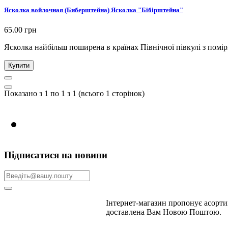
Ясколка войлочная (Биберштейна) Ясколка "Бібірштейна"
65.00 грн
Ясколка найбільш поширена в країнах Північної півкулі з помі
Купити
Показано з 1 по 1 з 1 (всього 1 сторінок)
Ви можете зробити замовл
Підписатися на новини
Інтернет-магазин пропонує асортим
доставлена ​​Вам Новою Поштою.