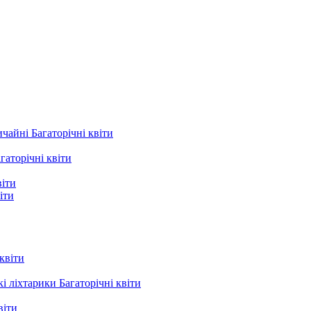
айні Багаторічні квіти
аторічні квіти
іти
іти
квіти
 ліхтарики Багаторічні квіти
віти