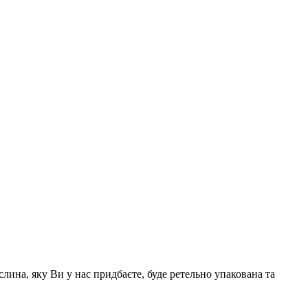
у +
38 (097) 674-69-13
лина, яку Ви у нас придбаєте, буде ретельно упакована та