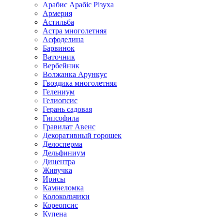
Арабис Арабіс Різуха
Армерия
Астильба
Астра многолетняя
Асфоделина
Барвинок
Ваточник
Вербейник
Волжанка Арункус
Гвоздика многолетняя
Гелениум
Гелиопсис
Герань садовая
Гипсофила
Гравилат Авенс
Декоративный горошек
Делосперма
Дельфиниум
Дицентра
Живучка
Ирисы
Камнеломка
Колокольчики
Кореопсис
Купена