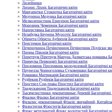
Лилейники
Лихнис Ліхніс Багаторічні квіти
Маргаритки Стокротка Багаторічні квіти
Медуница Медунка Багаторічні квіти
Мелколепистник Еригерон Багаторічні квіти
Морозник Чемерник Багаторічні квіти
Наперстянка Багаторічні квіти
Незабудка Брунера Муосотіс Багаторічні квіти
Обриета Обрієта Аубреція Багаторічні квіти
Пенстемон Багаторічні квіти
Печеночница Печіночниця Печіночник Підліски звич
Пионы Півонія Багаторічні квіти
Пиретрум Піретрум Маруна Далматська ромашка Баг
Примулы Первоцвіт Багаторічні квіти
Проломник Проломник молодиловий Багаторічні кв
Прунелла Чорноголовка Суховершки Багаторічні кв
Ромашки Матрикарія Багаторічні квіти
Рудбекия Рудбекія Багаторічні квіти
Прострел Сон-трава Простріл Багаторічні квіти
Традесканция Традесканція Багаторічні квіти
Тысячелистники декоративные Деревій Багаторічні 
Фиалки Фіалки Багаторічні квіти
Физалис декоративный Фізаліс звичайний, Китайські
Физостегия Фізостегія Багаторічні квіти
Флокс метельчатий Флокс волотистий Багаторічні к